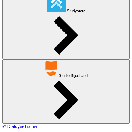
Studystore
Studie Bijdehand
© DialogueTrainer